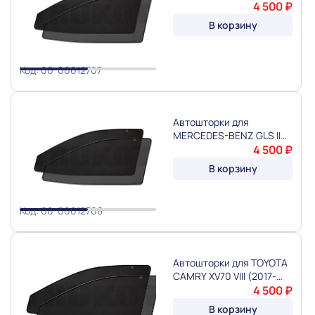
V167 (2018-) "TROKOT"
4 500 ₽
Slide 1 of 2
В корзину
Код: 00-00012707
Автошторки для
MERCEDES-BENZ GLS II
X167 (2019-) "TROKOT"
4 500 ₽
Slide 1 of 2
В корзину
Код: 00-00012708
Автошторки для TOYOTA
CAMRY XV70 VIII (2017-
2023) "TROKOT"
4 500 ₽
В корзину