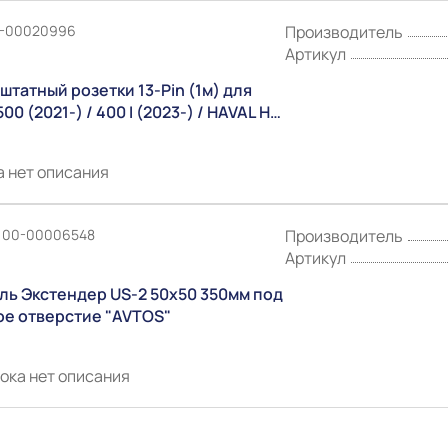
00-00020996
Производитель
Артикул
штатный розетки 13-Pin (1м) для
500 (2021-) / 400 I (2023-) / HAVAL H5
2023-) "КОНЦЕПТ АВТО"
а нет описания
: 00-00006548
Производитель
Артикул
ль Экстендер US-2 50х50 350мм под
ое отверстие "AVTOS"
пока нет описания