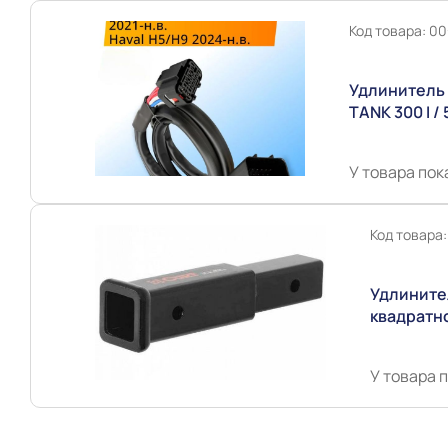
Код товара: 
Удлинитель 
TANK 300 I / 
II / H9 II (
У товара пок
Код товара
Удлините
квадратн
У товара 