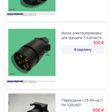
Код: 00-00011803
Вилка электропроводки
для прицепа 7-контактов
"GRUND"
300 ₽
В корзину
Slide 1 of 3
Код: 00-00011804
Переходник с 13-Pin на 7-
Pin "GRUND"
600 ₽