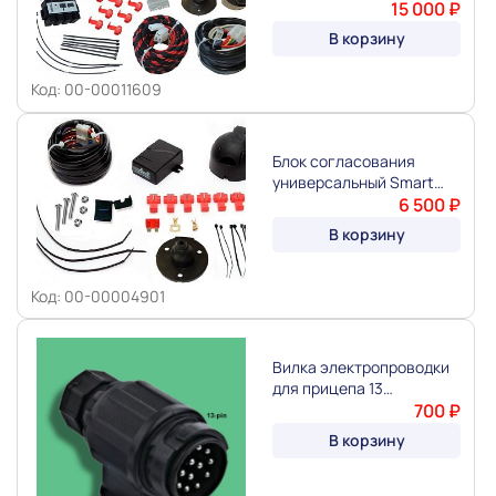
Сonnect 13-Pin c
15 000 ₽
окл.парктроников и
В корзину
противотуманок
"QUASAR"
Код: 00-00011609
Блок согласования
универсальный Smart
Сonnect 7-Pin "QUASAR"
6 500 ₽
В корзину
Код: 00-00004901
Вилка электропроводки
для прицепа 13
контактов "GRUND"
700 ₽
В корзину
Slide 1 of 3