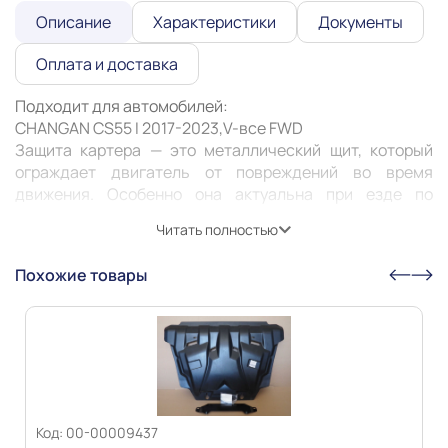
Описание
Характеристики
Документы
Оплата и доставка
Подходит для автомобилей:

CHANGAN CS55 I 2017-2023,V-все FWD 

Защита картера — это металлический щит, который 
ограждает двигатель от повреждений во время 
движения. Особенно она актуальна при езде по 
неровным дорогам или с препятствиями: снег, грязь, 
Читать полностью
камни. Защита может предотвратить деформацию или 
пробитие картера, продлить его жизнь и жизнь 
Похожие товары
Информация о технических характеристиках,
комплекте поставки, стране изготовления, внешнем
виде и цвете товара носит справочный характер и
основывается на последних доступных к моменту
публикации сведениях
Код: 00-00009437