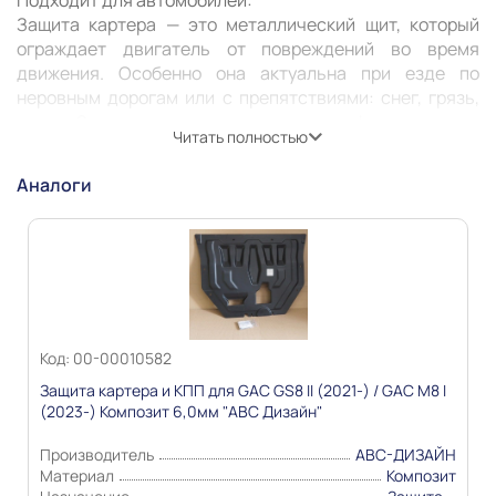
Подходит для автомобилей:

Защита картера — это металлический щит, который 
ограждает двигатель от повреждений во время 
движения. Особенно она актуальна при езде по 
неровным дорогам или с препятствиями: снег, грязь, 
камни. Защита может предотвратить деформацию или 
Читать полностью
пробитие картера, продлить его жизнь и жизнь 
Аналоги
Информация о технических характеристиках,
комплекте поставки, стране изготовления, внешнем
виде и цвете товара носит справочный характер и
основывается на последних доступных к моменту
публикации сведениях
Код: 00-00010582
Защита картера и КПП для GAC GS8 II (2021-) / GAC M8 I
(2023-) Композит 6,0мм "АВС Дизайн"
Производитель
АВС-ДИЗАЙН
Материал
Композит