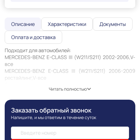
Описание
Характеристики
Документы
Оплата и доставка
Подходит для автомобилей:

MERCEDES-BENZ E-CLASS III (W211/S211) 2002-2006,V-
все

MERCEDES-BENZ E-CLASS III (W211/S211) 2006-2009 
рестайлинг,V-все 

Защита картера — это металлический щит, который 
Читать полностью
ограждает двигатель от повреждений во время 
движения. Особенно она актуальна при езде по 
неровным дорогам или с препятствиями: снег, грязь, 
Заказать обратный звонок
камни. Защита может предотвратить деформацию или 
Напишите, и мы ответим в течение суток
пробитие картера, продлить его жизнь и жизнь 