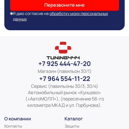
Перезвоните мне
Информация о технических характеристиках,
комплекте поставки, стране изготовления, внешнем
Я даю согласие на
обработку моих персональных
виде и цвете товара носит справочный характер и
данных
основывается на последних доступных к моменту
публикации сведениях
+7 925 444-47-20
Магазин (павильон 30/1)
+7 964 554-11-22
Сервис (павильоны 30/3, 30/4)
Автомобильный рынок «Кунцево»
(«АвтоМОЛЛ»), (пересечение 56-го
километра МКАД и ул. Горбунова).
О компании
Каталог
Контакты
Защиты