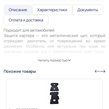
Описание
Характеристики
Документы
Оплата и доставка
Подходит для автомобилей:

Защита картера — это металлический щит, который 
ограждает двигатель от повреждений во время 
движения. Особенно она актуальна при езде по 
неровным дорогам или с препятствиями: снег, грязь, 
камни. Защита может предотвратить деформацию или 
Читать полностью
пробитие картера, продлить его жизнь и жизнь 
Похожие товары
Информация о технических характеристиках,
комплекте поставки, стране изготовления, внешнем
виде и цвете товара носит справочный характер и
основывается на последних доступных к моменту
публикации сведениях