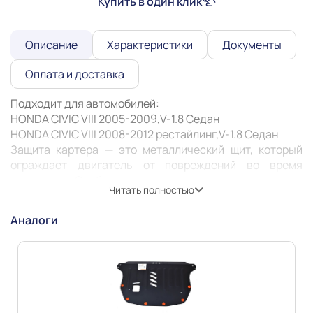
Купить в один клик
Описание
Характеристики
Документы
Оплата и доставка
Подходит для автомобилей:

HONDA CIVIC VIII 2005-2009,V-1.8 Cедан

HONDA CIVIC VIII 2008-2012 рестайлинг,V-1.8 Cедан 

Защита картера — это металлический щит, который 
ограждает двигатель от повреждений во время 
движения. Особенно она актуальна при езде по 
Читать полностью
неровным дорогам или с препятствиями: снег, грязь, 
камни. Защита может предотвратить деформацию или 
Аналоги
пробитие картера, продлить его жизнь и жизнь 
Информация о технических характеристиках,
комплекте поставки, стране изготовления, внешнем