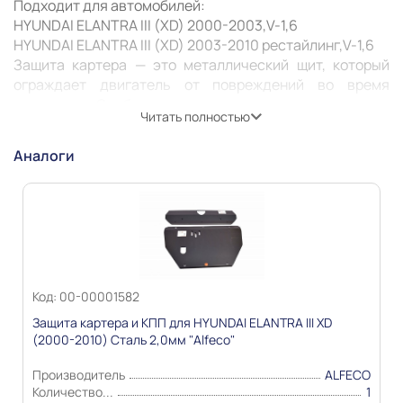
Подходит для автомобилей:

HYUNDAI ELANTRA III (XD) 2000-2003,V-1,6

HYUNDAI ELANTRA III (XD) 2003-2010 рестайлинг,V-1,6 

Защита картера — это металлический щит, который 
ограждает двигатель от повреждений во время 
движения. Особенно она актуальна при езде по 
Читать полностью
неровным дорогам или с препятствиями: снег, грязь, 
камни. Защита может предотвратить деформацию или 
Аналоги
пробитие картера, продлить его жизнь и жизнь 
Информация о технических характеристиках,
комплекте поставки, стране изготовления, внешнем
виде и цвете товара носит справочный характер и
Код: 00-00001582
основывается на последних доступных к моменту
публикации сведениях
Защита картера и КПП для HYUNDAI ELANTRA III XD
(2000-2010) Сталь 2,0мм "Alfeco"
Производитель
ALFECO
Количество...
1