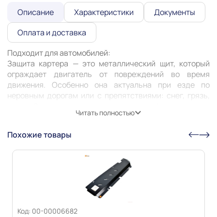
Описание
Характеристики
Документы
Оплата и доставка
Подходит для автомобилей:

Защита картера — это металлический щит, который 
ограждает двигатель от повреждений во время 
движения. Особенно она актуальна при езде по 
неровным дорогам или с препятствиями: снег, грязь, 
камни. Защита может предотвратить деформацию или 
Читать полностью
пробитие картера, продлить его жизнь и жизнь 
Похожие товары
Информация о технических характеристиках,
комплекте поставки, стране изготовления, внешнем
виде и цвете товара носит справочный характер и
основывается на последних доступных к моменту
публикации сведениях
Код: 00-00006682