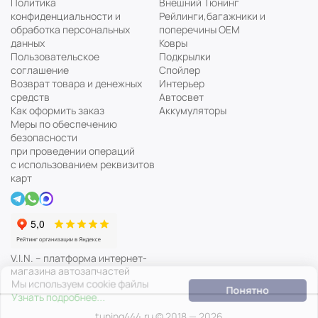
Политика
Внешний Тюнинг
конфиденциальности и
Рейлинги,багажники и
обработка персональных
поперечины ОЕМ
данных
Ковры
Пользовательское
Подкрылки
соглашение
Спойлер
Возврат товара и денежных
Интерьер
средств
Автосвет
Как оформить заказ
Аккумуляторы
Меры по обеспечению
безопасности
при проведении операций
с использованием реквизитов
карт
V.I.N. – платформа интернет-
магазина автозапчастей
Мы используем cookie файлы
Понятно
Узнать подробнее...
tuning444.ru © 2018 — 2026