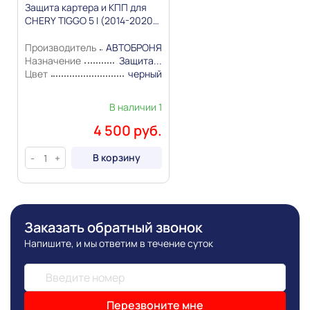
Защита картера и КПП для
основывается на последних доступных к моменту
CHERY TIGGO 5 I (2014-2020)
публикации сведениях
Сталь 1,8мм увеличенная
"АВТОБРОНЯ"
Производитель
АВТОБРОНЯ
Назначение
Защита...
Цвет
черный
В наличии 1
4 500 руб.
В корзину
-
+
Заказать обратный звонок
Напишите, и мы ответим в течение суток
Перезвоните мне