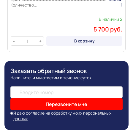
виде и цвете товара носит справочный характер и
Количество...
1
основывается на последних доступных к моменту
публикации сведениях
В наличии 2
5 700 руб.
В корзину
-
+
Заказать обратный звонок
Напишите, и мы ответим в течение суток
Перезвоните мне
Я даю согласие на
обработку моих персональных
данных