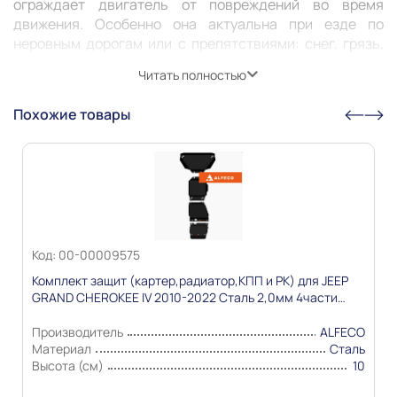
ограждает двигатель от повреждений во время 
движения. Особенно она актуальна при езде по 
неровным дорогам или с препятствиями: снег, грязь, 
камни. Защита может предотвратить деформацию или 
Читать полностью
пробитие картера, продлить его жизнь и жизнь 
Похожие товары
Информация о технических характеристиках,
комплекте поставки, стране изготовления, внешнем
виде и цвете товара носит справочный характер и
основывается на последних доступных к моменту
публикации сведениях
Код: 00-00009575
Комплект защит (картер,радиатор,КПП и РК) для JEEP
GRAND CHEROKEE IV 2010-2022 Сталь 2,0мм 4части
"Alfeco"
Производитель
ALFECO
Материал
Сталь
Высота (см)
10