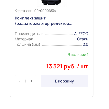
Код товара: 00-00001834
Комплект защит
(радиатор,картер,редуктор
перед.моста,КПП и РК для TOYOTA
Производитель
ALFECO
HILUX VII/VIII (2004-2024) Сталь 2,0мм
Материал
Сталь
4 части "Alfeco"
Толщина (мм)
2,0
В наличии 1
13 321 руб. / шт
-
+
В корзину