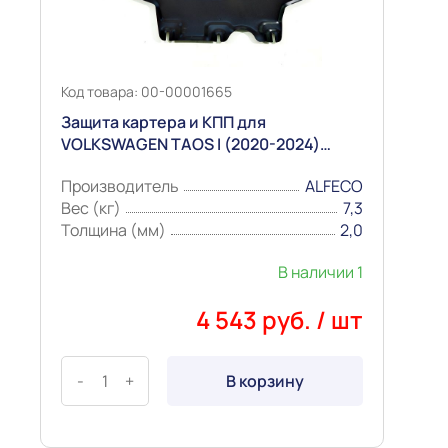
Код товара: 00-00001665
Защита картера и КПП для
VOLKSWAGEN TAOS I (2020-2024)
Сталь 2,0мм "Alfeco"
Производитель
ALFECO
Вес (кг)
7,3
Толщина (мм)
2,0
В наличии 1
4 543 руб. / шт
-
+
В корзину