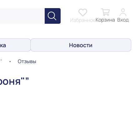
Корзина
Вход
Избранное
ка
Новости
"
•
Отзывы
роня"”