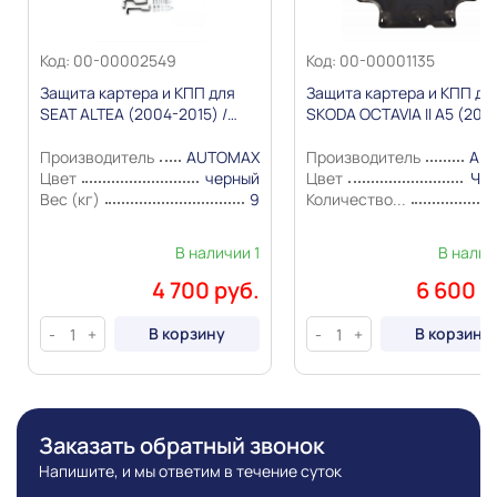
Код: 00-00002549
Код: 00-00001135
Защита картера и КПП для
Защита картера и КПП дл
SEAT ALTEA (2004-2015) /
SKODA OCTAVIA II A5 (200
LEON II (2005-2012) / SKODA
2013) / SUPERB II (2008-2
YETI I (2009-2018) Сталь
/ YETI I (2009-2018) / SEAT
Производитель
AUTOMAX
Производитель
AL
1,4мм "AutoMax"
ALTEA I (2004-2015) Стал
Цвет
черный
Цвет
Че
2,0мм "Alfeco"
Вес (кг)
9
Количество...
В наличии 1
В налич
4 700 руб.
6 600 р
В корзину
В корзину
-
+
-
+
Заказать обратный звонок
Напишите, и мы ответим в течение суток