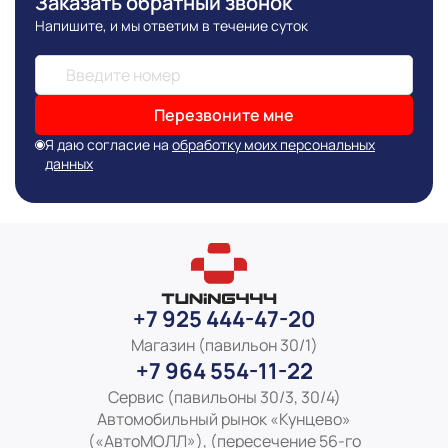
Заказать обратный звонок
основывается на последних доступных к моменту
Напишите, и мы ответим в течение суток
публикации сведениях
Перезвоните мне
Я даю согласие на
обработку моих персональных
данных
+7 925 444-47-20
Магазин (павильон 30/1)
+7 964 554-11-22
Сервис (павильоны 30/3, 30/4)
Автомобильный рынок «Кунцево»
(«АвтоМОЛЛ»), (пересечение 56-го