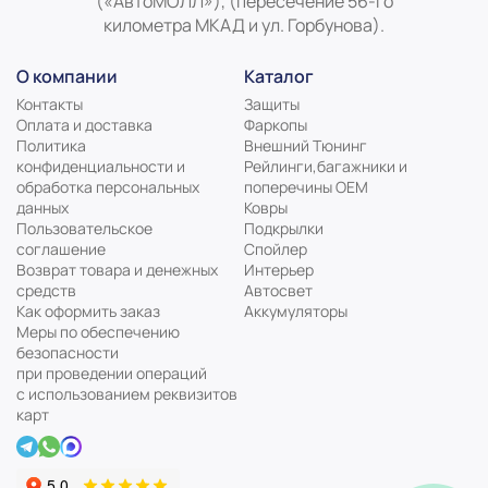
(«АвтоМОЛЛ»), (пересечение 56-го
километра МКАД и ул. Горбунова).
О компании
Каталог
Контакты
Защиты
Оплата и доставка
Фаркопы
Политика
Внешний Тюнинг
конфиденциальности и
Рейлинги,багажники и
обработка персональных
поперечины ОЕМ
данных
Ковры
Пользовательское
Подкрылки
соглашение
Спойлер
Возврат товара и денежных
Интерьер
средств
Автосвет
Как оформить заказ
Аккумуляторы
Меры по обеспечению
безопасности
при проведении операций
с использованием реквизитов
карт