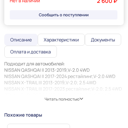
2 600 ₽
Нет в наличии
Сообщить о поступлении
Описание
Характеристики
Документы
Оплата и доставка
Подходит для автомобилей:

NISSAN QASHQAI II 2013-2019,V-2.0 4WD

NISSAN QASHQAI II 2017-2024 рестайлинг,V-2.0 4WD

NISSAN X-TRAIL III 2013-2019,V-2.0; 2.5 4WD

NISSAN X-TRAIL III 2017-2023 рестайлинг,V-2.0; 2.5 4WD

RENAULT KOLEOS II 2016-2019,V-2.0D; 2.0; 2.5 4WD

Читать полностью
NISSAN QASHQAI II 2013-2019

NISSAN X-TRAIL III 2013-2019

NISSAN X-TRAIL III 2017-2023 рестайлинг

Похожие товары
RENAULT KOLEOS II 2016-2019

NISSAN QASHQAI II 2017-2024 рестайлинг 
