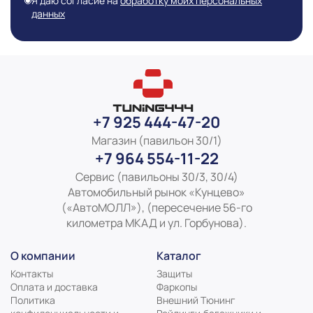
Я даю согласие на
обработку моих персональных
данных
Информация о технических характеристиках,
комплекте поставки, стране изготовления, внешнем
виде и цвете товара носит справочный характер и
основывается на последних доступных к моменту
публикации сведениях
+7 925 444-47-20
Магазин (павильон 30/1)
+7 964 554-11-22
Сервис (павильоны 30/3, 30/4)
Автомобильный рынок «Кунцево»
(«АвтоМОЛЛ»), (пересечение 56-го
километра МКАД и ул. Горбунова).
О компании
Каталог
Контакты
Защиты
Оплата и доставка
Фаркопы
Политика
Внешний Тюнинг