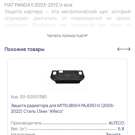
FIAT PANDA II 2003-2012,V-все 

Защита картера — это металлический щит, который 
ограждает двигатель от повреждений во время 
движения. Особенно она актуальна при езде по 
неровным дорогам или с препятствиями: снег, грязь, 
Читать полностью
камни. Защита может предотвратить деформацию или 
пробитие картера, продлить его жизнь и жизнь 
Похожие товары
Информация о технических характеристиках,
комплекте поставки, стране изготовления, внешнем
виде и цвете товара носит справочный характер и
основывается на последних доступных к моменту
публикации сведениях
Код: 00-00001380
Защита радиатора для MITSUBISHI PAJERO IV (2006-
2022) Сталь 1,5мм "Alfeco"
Производитель
ALFECO
Вес (кг)
6,8
Назначение
Защита...