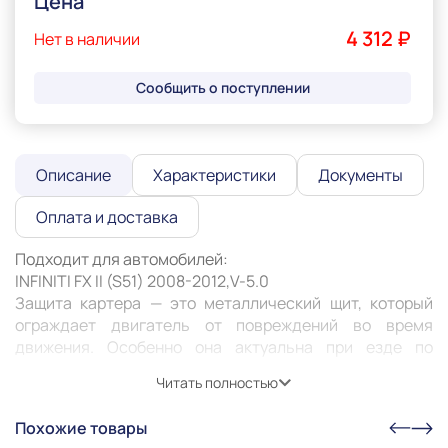
Цена
4 312 ₽
Нет в наличии
Сообщить о поступлении
Описание
Характеристики
Документы
Оплата и доставка
Подходит для автомобилей:

INFINITI FX II (S51) 2008-2012,V-5.0 

Защита картера — это металлический щит, который 
ограждает двигатель от повреждений во время 
движения. Особенно она актуальна при езде по 
неровным дорогам или с препятствиями: снег, грязь, 
Читать полностью
камни. Защита может предотвратить деформацию или 
пробитие картера, продлить его жизнь и жизнь 
Похожие товары