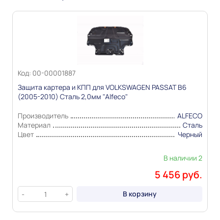
Информация о технических характеристиках,
комплекте поставки, стране изготовления, внешнем
виде и цвете товара носит справочный характер и
основывается на последних доступных к моменту
Код: 00-00001887
публикации сведениях
Защита картера и КПП для VOLKSWAGEN PASSAT B6
(2005-2010) Сталь 2,0мм "Alfeco"
Производитель
ALFECO
Материал
Сталь
Цвет
Черный
В наличии 2
5 456 руб.
В корзину
-
+