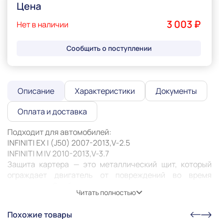
Цена
3 003 ₽
Нет в наличии
Сообщить о поступлении
Описание
Характеристики
Документы
Оплата и доставка
Подходит для автомобилей:

INFINITI EX I (J50) 2007-2013,V-2.5

INFINITI M IV 2010-2013,V-3.7 

Защита картера — это металлический щит, который 
ограждает двигатель от повреждений во время 
движения. Особенно она актуальна при езде по 
Читать полностью
неровным дорогам или с препятствиями: снег, грязь, 
камни. Защита может предотвратить деформацию или 
Похожие товары
пробитие картера, продлить его жизнь и жизнь 