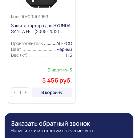
комплекте поставки, стране изготовления, внешнем
виде и цвете товара носит справочный характер и
Код: 00-00001959
основывается на последних доступных к моменту
Защита картера для HYUNDAI
публикации сведениях
SANTA FE II (2005-2012)
Сталь 2,0мм "Alfeco"
Производитель
ALFECO
Цвет
Черный
Вес (кг)
11,5
В наличии 3
5 456 руб.
В корзину
-
+
Заказать обратный звонок
Напишите, и мы ответим в течение суток