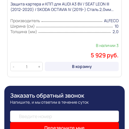
основывается на последних доступных к моменту
Защита картера и КПП для AUDI A3 8V / SEAT LEON III
публикации сведениях
(2012-2020) / SKODA OCTAVIA IV (2019-) Сталь 2,0мм
"Alfeco"
Производитель
ALFECO
Ширина (см)
10
Толщина (мм)
2,0
В наличии 3
5 929 руб.
В корзину
-
+
Заказать обратный звонок
Напишите, и мы ответим в течение суток
Перезвоните мне