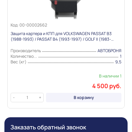
Информация о технических характеристиках,
комплекте поставки, стране изготовления, внешнем
виде и цвете товара носит справочный характер и
основывается на последних доступных к моменту
Код: 00-00002662
публикации сведениях
Защита картера и КПП для VOLKSWAGEN PASSAT B3
(1988-1993) / PASSAT B4 (1993-1997) / GOLF II (1983-
2000) / POLO III (1994-2002) Сталь 1,5мм "Автоброня"
Производитель
АВТОБРОНЯ
Количество...
1
Вес (кг)
9,5
В наличии 1
4 500 руб.
В корзину
-
+
Заказать обратный звонок