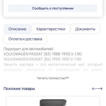
Сообщить о поступлении
Описание
Характеристики
Документы
Оплата и доставка
Подходит для автомобилей:

VOLKSWAGEN PASSAT (B3) 1988-1993,V-1.9D

VOLKSWAGEN PASSAT (B4) 1993-1997,V-1.9D 

Защита картера — это металлический щит, который 
ограждает двигатель от повреждений во время 
движения. Особенно она актуальна при езде по 
Читать полностью
неровным дорогам или с препятствиями: снег, грязь, 
камни. Защита может предотвратить деформацию или 
Похожие товары
пробитие картера, продлить его жизнь и жизнь 