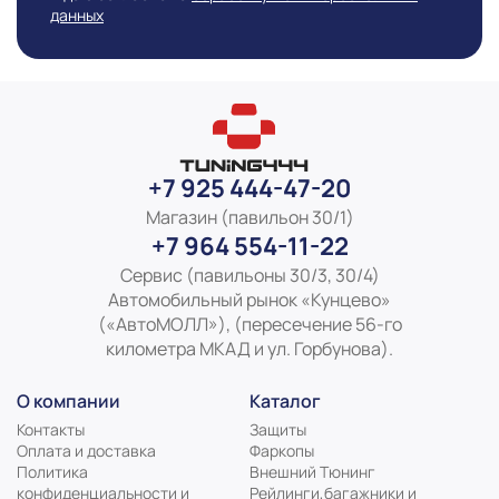
данных
Информация о технических характеристиках,
комплекте поставки, стране изготовления, внешнем
виде и цвете товара носит справочный характер и
основывается на последних доступных к моменту
публикации сведениях
+7 925 444-47-20
Магазин (павильон 30/1)
+7 964 554-11-22
Сервис (павильоны 30/3, 30/4)
Автомобильный рынок «Кунцево»
(«АвтоМОЛЛ»), (пересечение 56-го
километра МКАД и ул. Горбунова).
О компании
Каталог
Контакты
Защиты
Оплата и доставка
Фаркопы
Политика
Внешний Тюнинг
конфиденциальности и
Рейлинги,багажники и