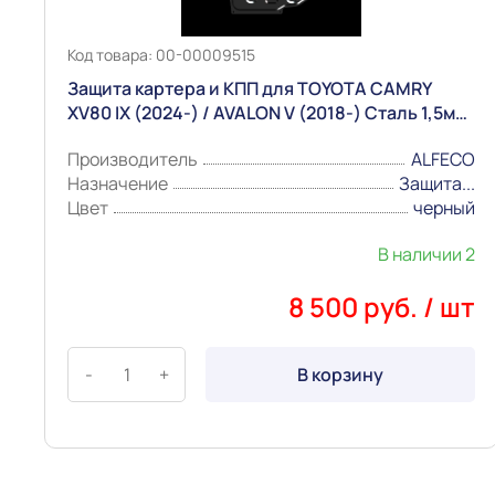
Код товара: 00-00009515
Защита картера и КПП для TOYOTA CAMRY
XV80 IX (2024-) / AVALON V (2018-) Сталь 1,5мм
2части "Alfeco"
Производитель
ALFECO
Назначение
Защита...
Цвет
черный
В наличии 2
8 500 руб. / шт
-
+
В корзину