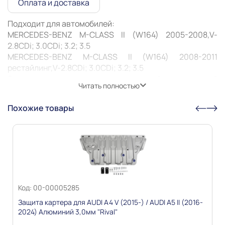
Оплата и доставка
Подходит для автомобилей:

MERCEDES-BENZ M-CLASS II (W164) 2005-2008,V-
2.8CDi; 3.0CDi; 3.2; 3.5

MERCEDES-BENZ M-CLASS II (W164) 2008-2011 
рестайлинг,V-2.8CDi; 3.0CDi; 3.2; 3.5 

Защита картера — это металлический щит, который 
Читать полностью
ограждает двигатель от повреждений во время 
движения. Особенно она актуальна при езде по 
Похожие товары
неровным дорогам или с препятствиями: снег, грязь, 
камни. Защита может предотвратить деформацию или 
пробитие картера, продлить его жизнь и жизнь 
Информация о технических характеристиках,
комплекте поставки, стране изготовления, внешнем
Код: 00-00005285
виде и цвете товара носит справочный характер и
Защита картера для AUDI A4 V (2015-) / AUDI A5 II (2016-
основывается на последних доступных к моменту
2024) Алюминий 3,0мм "Rival"
публикации сведениях