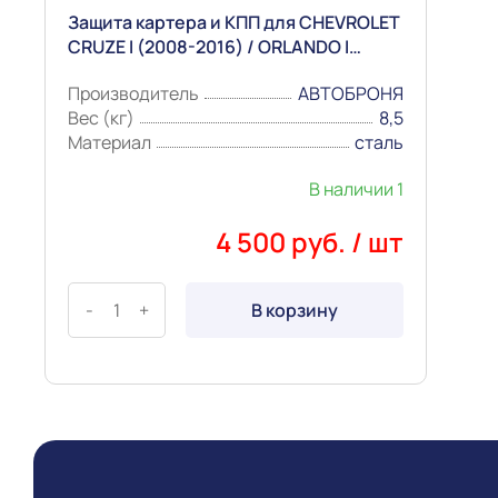
Защита картера и КПП для CHEVROLET
CRUZE I (2008-2016) / ORLANDO I
(2010-2018) / OPEL ASTRA J (2009-
Производитель
АВТОБРОНЯ
2018) Сталь 1,8мм "АВТОБРОНЯ"
Вес (кг)
8,5
Материал
сталь
В наличии 1
4 500 руб. / шт
-
+
В корзину