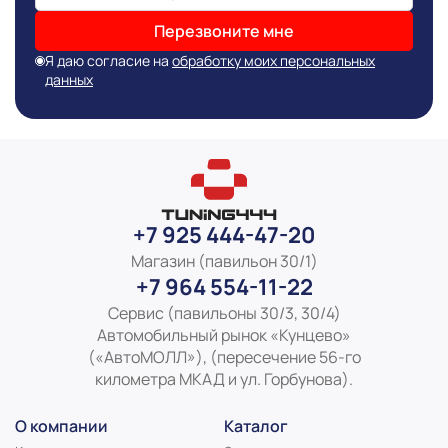
Перезвоните мне
Я даю согласие на
обработку моих персональных
Информация о технических характеристиках,
данных
комплекте поставки, стране изготовления, внешнем
виде и цвете товара носит справочный характер и
основывается на последних доступных к моменту
публикации сведениях
+7 925 444-47-20
Магазин (павильон 30/1)
+7 964 554-11-22
Сервис (павильоны 30/3, 30/4)
Автомобильный рынок «Кунцево»
(«АвтоМОЛЛ»), (пересечение 56-го
километра МКАД и ул. Горбунова).
О компании
Каталог