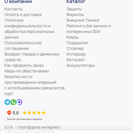
О компании
Каталог
Контакты
Защиты
Оплата и доставка
Фаркопы
Политика
Внешний Тюнинг
конфиденциальности и
Рейлинги,багажники и
обработка персональных
поперечины ОЕМ
данных
Ковры
Пользовательское
Подкрылки
соглашение
Спойлер
Возврат товара и денежных
Интерьер
средств
Автосвет
Как оформить заказ
Аккумуляторы
Меры по обеспечению
безопасности
при проведении операций
с использованием реквизитов
карт
V.I.N. – платформа интернет-
магазина автозапчастей