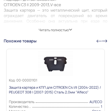
CITROEN C3 II 2009-2013,V-все 

Защита картера — это металлический щит, который 
ограждает двигатель от повреждений во время 
движения. Особенно она актуальна при езде по 
неровным дорогам или с препятствиями: снег, грязь, 
Читать полностью
камни. Защита может предотвратить деформацию или 
пробитие картера, продлить его жизнь и жизнь 
Похожие товары
Информация о технических характеристиках,
комплекте поставки, стране изготовления, внешнем
виде и цвете товара носит справочный характер и
основывается на последних доступных к моменту
публикации сведениях
Код: 00-00001101
Защита картера и КПП для CITROEN C4 I/II (2004-2022) /
PEUGEOT 308 I (2007-2015) Сталь 2,0мм "Alfeco"
Производитель
ALFECO
Количество...
1