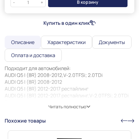
В корзину
-
+
Купить в один клик
Описание
Характеристики
Документы
Оплата и доставка
Подходит для автомобилей:

AUDI Q5 I (8R) 2008-2012,V-2.0TFSi; 2.0TDi

AUDI Q5 I (8R) 2008-2012

AUDI Q5 I (8R) 2012-2017 рестайлинг

AUDI Q5 I (8R) 2012-2017 рестайлинг,V-2.0TFSi; 2.0TDi 

Защита картера — это металлический щит, который 
Читать полностью
ограждает двигатель от повреждений во время 
движения. Особенно она актуальна при езде по 
Похожие товары
неровным дорогам или с препятствиями: снег, грязь, 
камни. Защита может предотвратить деформацию или 
пробитие картера, продлить его жизнь и жизнь 