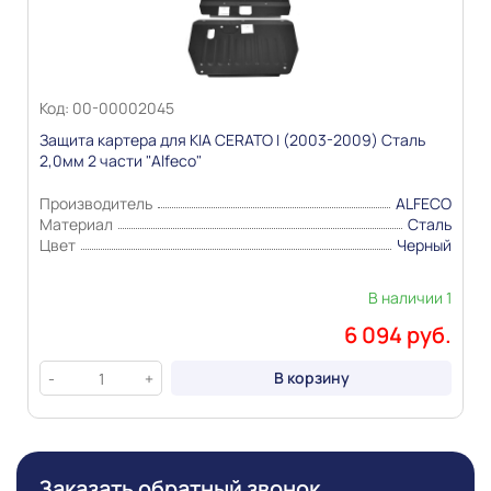
Информация о технических характеристиках,
комплекте поставки, стране изготовления, внешнем
Код: 00-00002045
виде и цвете товара носит справочный характер и
Защита картера для KIA CERATO I (2003-2009) Сталь
основывается на последних доступных к моменту
2,0мм 2 части "Alfeco"
публикации сведениях
Производитель
ALFECO
Материал
Сталь
Цвет
Черный
В наличии 1
6 094 руб.
В корзину
-
+
Заказать обратный звонок